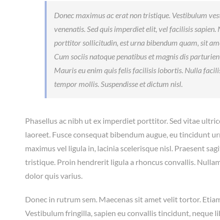
Donec maximus ac erat non tristique. Vestibulum vest
venenatis. Sed quis imperdiet elit, vel facilisis sapien
porttitor sollicitudin, est urna bibendum quam, sit am
Cum sociis natoque penatibus et magnis dis parturien
Mauris eu enim quis felis facilisis lobortis. Nulla facil
tempor mollis. Suspendisse et dictum nisl.
Phasellus ac nibh ut ex imperdiet porttitor. Sed vitae ultr
laoreet. Fusce consequat bibendum augue, eu tincidunt u
maximus vel ligula in, lacinia scelerisque nisl. Praesent sagi
tristique. Proin hendrerit ligula a rhoncus convallis. Nulla
dolor quis varius.
Donec in rutrum sem. Maecenas sit amet velit tortor. Etiam
Vestibulum fringilla, sapien eu convallis tincidunt, neque l