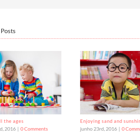
 Posts
ll the ages
Enjoying sand and sunshi
d, 2016
|
0 Comments
junho 23rd, 2016
|
0 Comm