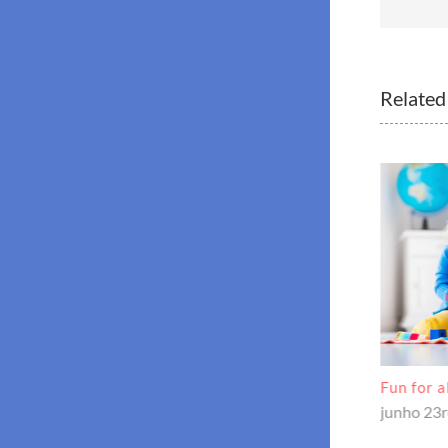
Related
Nativity play enjoyed by kids
Fun for a
junho 23rd, 2016
|
0 Comments
junho 23r